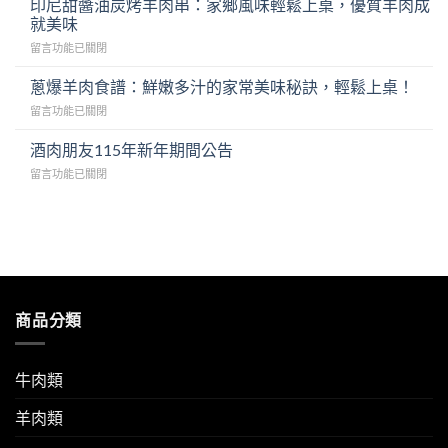
譜：
印尼甜醬油炭烤羊肉串：家鄉風味輕鬆上桌，優質羊肉成
開
酥
就美味
胃！
脆
在
留言功能已關閉
韓
去
〈印
式
骨
尼
泡
蔥爆羊肉食譜：鮮嫩多汁的家常美味秘訣，輕鬆上桌！
雞
甜
菜
腿
在
留言功能已關閉
醬
炒
排
〈蔥
油
豬
與
爆
酒肉朋友115年新年期間公告
炭
肉
酸
羊
烤
食
辣
在
留言功能已關閉
肉
羊
譜
魚
〈酒
食
肉
與
露
肉
譜：
串：
美
檸
朋
鮮
家
味
檬
友
嫩
鄉
秘
醬
115
多
風
訣，
汁〉
年
汁
味
輕
中
新
的
輕
鬆
年
家
商品分類
鬆
變
期
常
上
身
間
美
桌，
白
公
味
優
飯
告〉
牛肉類
秘
質
殺
中
訣，
羊
手〉
羊肉類
輕
肉
中
鬆
成