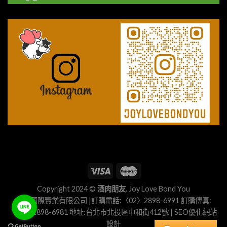
Copyright 2024 ©
酒肉朋友
. Joy Love Bond You
正豐國際實業有限公司 |訂購電話:〈02〉2898-6991 訂購傳真:
〈02〉2898-6981 地址:台北市北投區中和街412號 |
SEO優化
網站
設計