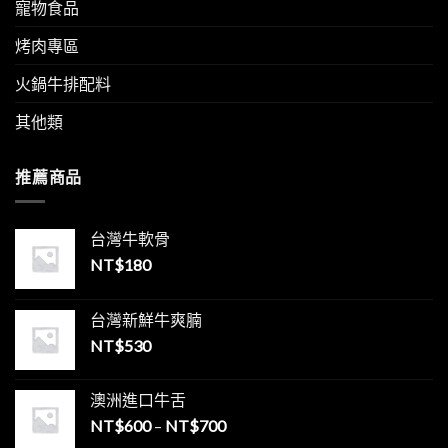
上
寵物食品
就
桌！〉
美
中
味〉
烤肉專區
中
火鍋牛排配料
其他類
推薦商品
台灣牛軟骨
NT$
180
台灣新鮮牛爽腩
NT$
530
澳洲進口牛舌
NT$
600
–
NT$
700