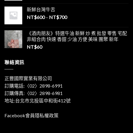
新鮮台灣牛舌
NT$
600
–
NT$
700
《酒肉朋友》特選牛油 新鮮 炒 煮 批發 零售 宅配
非組合肉 快速 香甜 少油 方便 美味 團聚 新年
NT$
60
聯絡資訊
正豐國際實業有限公司
訂購電話:〈02〉2898-6991
訂購傳真:〈02〉2898-6981
地址:台北市北投區中和街412號
Facebook會員隱私權政策