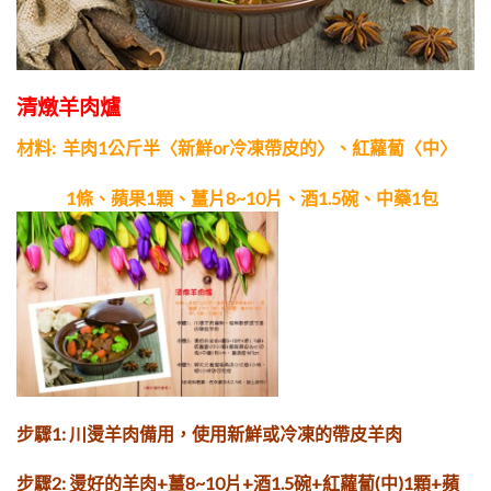
清燉羊肉爐
材料:
羊肉1公斤半〈新鮮or冷凍帶皮的〉、紅蘿蔔〈中〉
1條、蘋果1顆、薑片8~10片、酒1.5碗、中藥1包
步驟1: 川燙羊肉備用，使用新鮮或冷凍
的帶皮羊肉
步驟2: 燙好的羊肉+薑8~10片+酒1.5碗+
紅蘿蔔(中)1顆+蘋