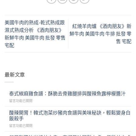
美國牛肉的熟成-乾式熟成跟
紅燒羊肉爐 《酒肉朋友》新
濕式熟成分析 《酒肉朋友》
鮮牛肉 美國牛肉 牛排 批發 零
新鮮牛肉 美國牛肉 批發 零售
售 宅配
宅配
最新文章
泰式椒麻雞食譜：酥脆去骨雞腿排與酸辣魚露檸檬醬汁
在
留言功能已關閉
〈泰
式
酸辣開胃！韓式泡菜炒豬肉食譜與美味秘訣，輕鬆變身白
椒
飯殺手
麻
在
留言功能已關閉
雞
〈酸
食
辣