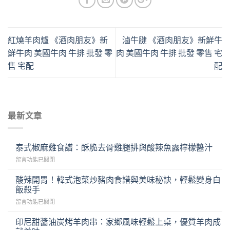
紅燒羊肉爐 《酒肉朋友》新
滷牛腱 《酒肉朋友》新鮮牛
鮮牛肉 美國牛肉 牛排 批發 零
肉 美國牛肉 牛排 批發 零售 宅
售 宅配
配
最新文章
泰式椒麻雞食譜：酥脆去骨雞腿排與酸辣魚露檸檬醬汁
在
留言功能已關閉
〈泰
式
酸辣開胃！韓式泡菜炒豬肉食譜與美味秘訣，輕鬆變身白
椒
飯殺手
麻
在
留言功能已關閉
雞
〈酸
食
辣
譜：
印尼甜醬油炭烤羊肉串：家鄉風味輕鬆上桌，優質羊肉成
開
酥