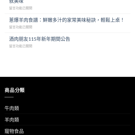
就美味
胃！
脆
在
留言功能已關閉
韓
去
〈印
式
骨
尼
泡
蔥爆羊肉食譜：鮮嫩多汁的家常美味秘訣，輕鬆上桌！
雞
甜
菜
腿
在
留言功能已關閉
醬
炒
排
〈蔥
油
豬
與
爆
酒肉朋友115年新年期間公告
炭
肉
酸
羊
烤
食
辣
在
留言功能已關閉
肉
羊
譜
魚
〈酒
食
肉
與
露
肉
譜：
串：
美
檸
朋
鮮
家
味
檬
友
嫩
鄉
秘
醬
115
多
風
訣，
汁〉
年
汁
味
輕
中
新
的
輕
鬆
年
家
商品分類
鬆
變
期
常
上
身
間
美
桌，
白
公
味
優
飯
告〉
牛肉類
秘
質
殺
中
訣，
羊
手〉
羊肉類
輕
肉
中
鬆
成
上
寵物食品
就
桌！〉