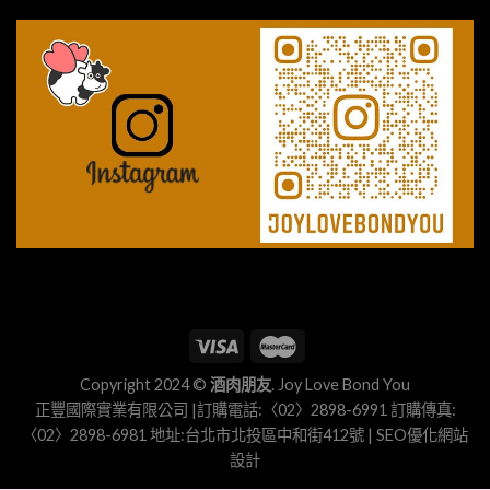
Copyright 2024 ©
酒肉朋友
. Joy Love Bond You
正豐國際實業有限公司 |訂購電話:〈02〉2898-6991 訂購傳真:
〈02〉2898-6981 地址:台北市北投區中和街412號 |
SEO優化
網站
設計