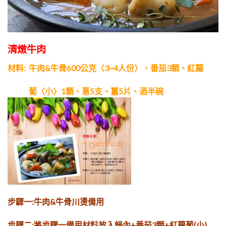
清燉牛肉
材料:
牛肉&牛骨600公克〈3~4人份〉、番茄3顆、紅蘿
蔔〈小〉1顆、蔥5支、薑5片、酒半碗
步驟一:牛肉&牛骨川燙備用
步驟二:將步驟一備用材料放入鍋內+番茄
3顆+紅蘿蔔(小)