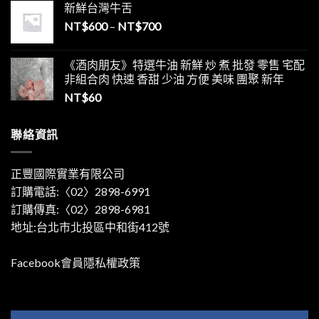
新鮮台灣牛舌
NT$
600
–
NT$
700
《酒肉朋友》特選牛油 新鮮 炒 煮 批發 零售 宅配
非組合肉 快速 香甜 少油 方便 美味 團聚 新年
NT$
60
聯絡資訊
正豐國際實業有限公司
訂購電話:〈02〉2898-6991
訂購傳真:〈02〉2898-6981
地址:台北市北投區中和街412號
Facebook會員隱私權政策