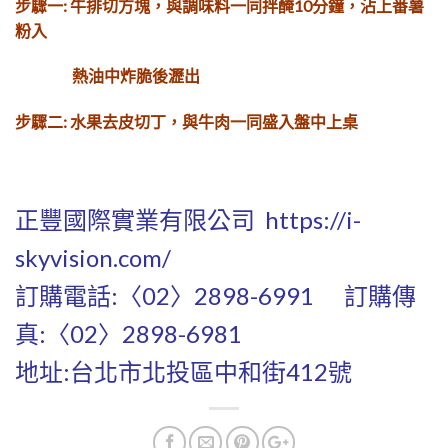
步驟一: 牛排切方塊，與調味料一同拌醃
10分鐘，沾上番薯
粉入
熱油中炸
脆後瀝出
步驟二: 水果去皮切丁，與牛肉一同盛入
盤中上桌
正豐國際實業有限公司
https://i-
skyvision.com/
訂購電話:〈02〉2898-6991 訂購傳
真:〈02〉2898-6981
地址:台北市北投區中和街412號