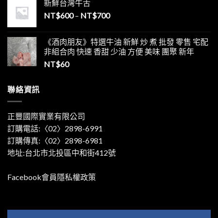
新鮮台灣牛舌
NT$
600
–
NT$
700
《酒肉朋友》特選牛油 新鮮 炒 煮 批發 零售 宅配
非組合肉 快速 香甜 少油 方便 美味 團聚 新年
NT$
60
聯絡資訊
正豐國際實業有限公司
訂購電話:〈02〉2898-6991
訂購傳真:〈02〉2898-6981
地址:台北市北投區中和街412號
Facebook會員隱私權政策