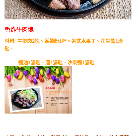
香炸牛肉塊
材料:
牛排肉2塊、番薯粉1杯、各式水果丁、花生醬1湯
匙、
醬油1湯匙、酒1湯匙、沙茶醬1湯匙