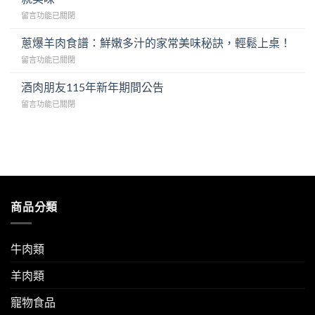
胃！
脆
在
留言功能已關閉
韓
去
〈印
式
骨
尼
泡
蔥爆羊肉食譜：鮮嫩多汁的家常美味秘訣，輕鬆上桌！
雞
甜
菜
腿
在
留言功能已關閉
醬
炒
排
〈蔥
油
豬
與
爆
酒肉朋友115年新年期間公告
炭
肉
酸
羊
烤
食
辣
在
留言功能已關閉
肉
羊
譜
魚
〈酒
食
肉
與
露
肉
譜：
串：
美
檸
朋
鮮
家
味
檬
友
嫩
鄉
秘
醬
115
多
風
訣，
汁〉
年
汁
味
輕
中
新
的
輕
鬆
年
家
商品分類
鬆
變
期
常
上
身
間
美
桌，
白
公
味
優
飯
告〉
牛肉類
秘
質
殺
中
訣，
羊
手〉
羊肉類
輕
肉
中
鬆
成
上
寵物食品
就
桌！〉
美