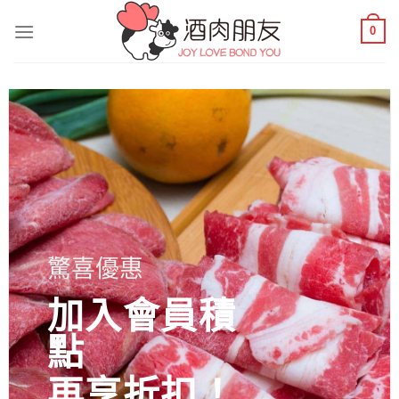
Skip
0
to
content
驚喜優惠
加入會員積
點
再享折扣！