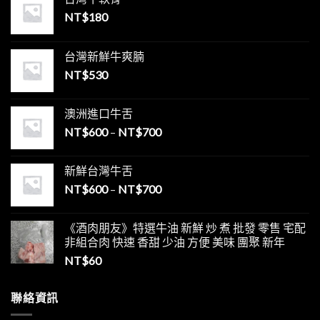
NT$
180
台灣新鮮牛爽腩
NT$
530
澳洲進口牛舌
NT$
600
–
NT$
700
新鮮台灣牛舌
NT$
600
–
NT$
700
《酒肉朋友》特選牛油 新鮮 炒 煮 批發 零售 宅配
非組合肉 快速 香甜 少油 方便 美味 團聚 新年
NT$
60
聯絡資訊