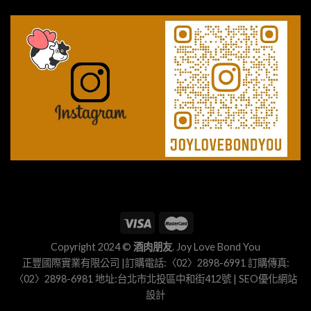
Copyright 2024 ©
酒肉朋友
. Joy Love Bond You
正豐國際實業有限公司 |訂購電話:〈02〉2898-6991 訂購傳真:
〈02〉2898-6981 地址:台北市北投區中和街412號 |
SEO優化
網站
設計