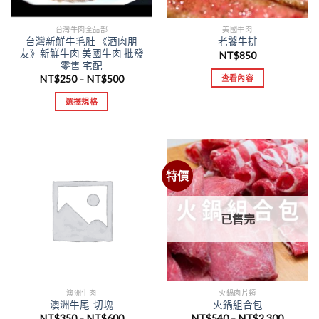
台灣牛肉全品部
美國牛肉
台灣新鮮牛毛肚 《酒肉朋
老饕牛排
友》新鮮牛肉 美國牛肉 批發
NT$
850
零售 宅配
NT$
250
NT$
500
查看內容
–
選擇規格
特價
已售完
澳洲牛肉
火鍋肉片類
澳洲牛尾-切塊
火鍋組合包
NT$
350
NT$
600
NT$
540
NT$
2,300
–
–