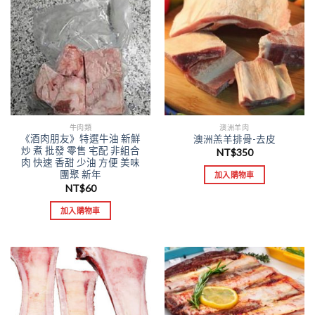
牛肉類
澳洲羊肉
《酒肉朋友》特選牛油 新鮮
澳洲羔羊排骨-去皮
炒 煮 批發 零售 宅配 非組合
NT$
350
肉 快速 香甜 少油 方便 美味
團聚 新年
加入購物車
NT$
60
加入購物車