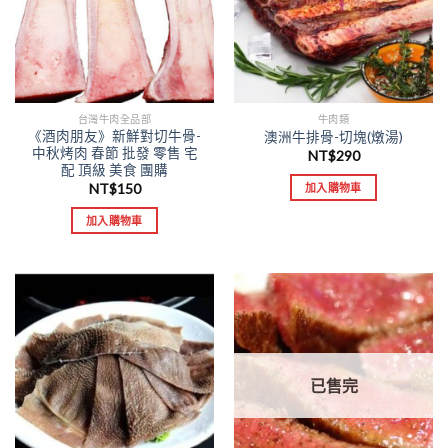
台灣牛肉全品部
牛肉類
《酒肉朋友》新鮮對切牛骨-
澳洲牛排骨-切塊(燉湯)
中秋烤肉 春節 批發 零售 宅
NT$
290
配 頂級 美食 團購
NT$
150
加入購物車
加入購物車
已售完