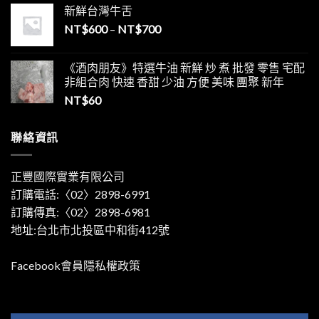
新鮮台灣牛舌
NT$
600
–
NT$
700
《酒肉朋友》特選牛油 新鮮 炒 煮 批發 零售 宅配
非組合肉 快速 香甜 少油 方便 美味 團聚 新年
NT$
60
聯絡資訊
正豐國際實業有限公司
訂購電話:〈02〉2898-6991
訂購傳真:〈02〉2898-6981
地址:台北市北投區中和街412號
Facebook會員隱私權政策