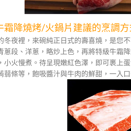
牛霜降燒烤/火鍋片建議的烹調方
的冬夜裡，來碗純正日式的壽喜燒，是您不
青蔥段、洋蔥，略炒上色，再將特級牛霜降
，小火慢煮。待呈現嫩紅色澤，即可裹上蛋
蒟蒻條等，飽吸醬汁與牛肉的鮮甜，一入口