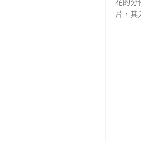
花的分
片，其