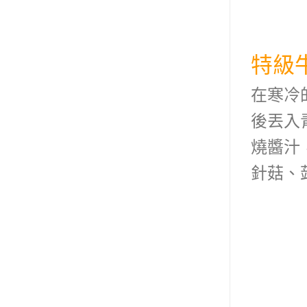
特級
在寒冷
後丟入
燒醬汁
針菇、