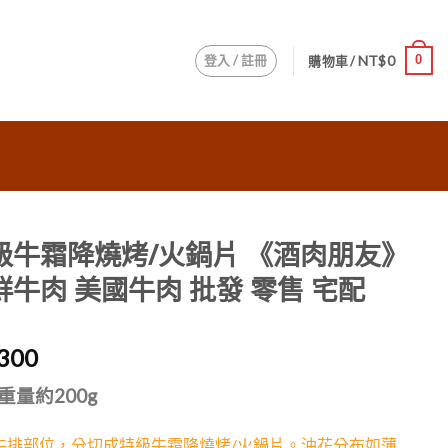
登入 / 註冊
NT$
0
0
購物車 /
級牛霜降燒烤/火鍋片 《酒肉朋友》
鮮牛肉 美國牛肉 批發 零售 宅配
300
重量約200g
牛排部位，分切成特級牛霜降燒烤/火鍋片。油花分布如薄