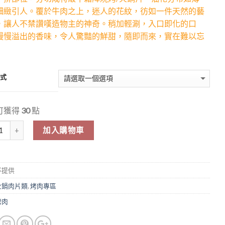
細緻引人。覆於牛肉之上，迷人的花紋，彷如一件天然的藝
，讓人不禁讚嘆造物主的神奇。稍加輕涮，入口即化的口
慢慢溢出的香味，令人驚豔的鮮甜，隨即而來，實在難以忘
方式
可獲得
30
點
加入購物車
不提供
火鍋肉片類
,
烤肉專區
烤肉