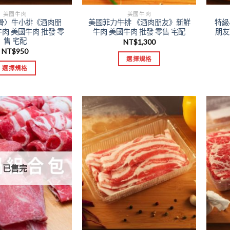
美國牛肉
美國牛肉
骨〉牛小排《酒肉朋
美國菲力牛排 《酒肉朋友》新鮮
特級
肉 美國牛肉 批發 零
牛肉 美國牛肉 批發 零售 宅配
朋友
售 宅配
NT$
1,300
NT$
950
選擇規格
選擇規格
已售完