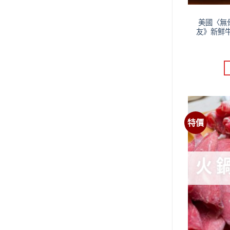
美國〈無
友》新鮮牛
特價