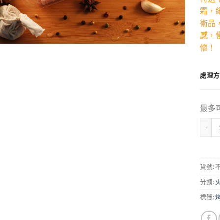
霜，
術品
感，
懷！
處理
最多
數量
貨號:
分類:
標籤: