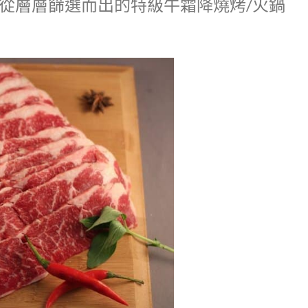
從層層篩選而出的特級牛霜降燒烤/火鍋