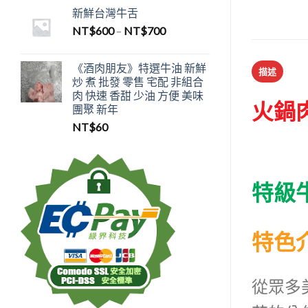
新鮮台灣牛舌
NT$
600
–
NT$
700
《酒肉朋友》特選牛油 新鮮
描述
炒 煮 批發 零售 宅配 非組合
肉 快速 香甜 少油 方便 美味
火鍋
團聚 新年
NT$
60
特級
特色介
從眾多