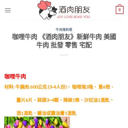
Skip
0
to
content
牛肉塊料理
咖哩牛肉 《酒肉朋友》新鮮牛肉 美國
牛肉 批發 零售 宅配
咖哩牛肉
材料: 牛腩肉 600公克 (3-4人份)、
咖哩塊3塊、
蔥6根、
薑片6片、
蒜頭3~4顆、
辣椒1條、
沙拉油1湯匙、
酒1湯匙、
蠔油或醬油
膏1湯匙