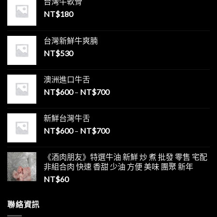
台灣牛軟骨
NT$
180
台灣新鮮牛爽腩
NT$
530
澳洲進口牛舌
NT$
600
–
NT$
700
新鮮台灣牛舌
NT$
600
–
NT$
700
《酒肉朋友》特選牛油 新鮮 炒 煮 批發 零售 宅配
非組合肉 快速 香甜 少油 方便 美味 團聚 新年
NT$
60
聯絡資訊