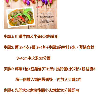
步驟1: 川燙牛肉及牛骨(少許)備用
步驟2: 蔥 3~4支+薑 3~4片+步驟1的材料+水，蓋過食材
3~4cm
中火煮30分鐘
步驟3: 洋蔥1顆+紅蘿蔔(中)1顆+馬鈴薯(小)2顆+咖哩塊3
塊
一同放入鍋內爆香後，再放入步驟2內
步驟4: 先開大火煮滾後關小火燉煮30分鐘即可