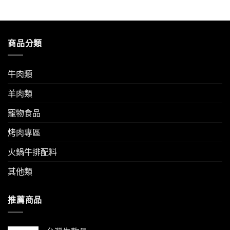
味
檬
友
嫩
鄉
秘
醬
115
多
風
訣，
汁〉
年
汁
味
輕
中
新
的
輕
鬆
年
家
商品分類
鬆
變
期
常
上
身
間
美
桌，
白
公
味
優
飯
告〉
牛肉類
秘
質
殺
中
訣，
羊
手〉
羊肉類
輕
肉
中
鬆
成
上
寵物食品
就
桌！〉
美
中
味〉
烤肉專區
中
火鍋牛排配料
其他類
推薦商品