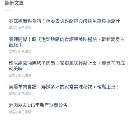
最新文章
泰式椒麻雞食譜：酥脆去骨雞腿排與酸辣魚露檸檬醬汁
在
留言功能已關閉
〈泰
式
酸辣開胃！韓式泡菜炒豬肉食譜與美味秘訣，輕鬆變身白
椒
飯殺手
麻
在
留言功能已關閉
雞
〈酸
食
辣
譜：
印尼甜醬油炭烤羊肉串：家鄉風味輕鬆上桌，優質羊肉成
開
酥
就美味
胃！
脆
在
留言功能已關閉
韓
去
〈印
式
骨
尼
泡
蔥爆羊肉食譜：鮮嫩多汁的家常美味秘訣，輕鬆上桌！
雞
甜
菜
腿
在
留言功能已關閉
醬
炒
排
〈蔥
油
豬
與
爆
酒肉朋友115年新年期間公告
炭
肉
酸
羊
烤
食
辣
在
留言功能已關閉
肉
羊
譜
魚
〈酒
食
肉
與
露
肉
譜：
串：
美
檸
朋
鮮
家