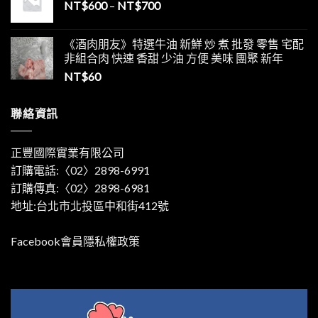
NT$
600
–
NT$
700
《酒肉朋友》特選牛油 新鮮 炒 煮 批發 零售 宅配
非組合肉 快速 香甜 少油 方便 美味 團聚 新年
NT$
60
聯絡資訊
正豐國際實業有限公司
訂購電話:〈02〉2898-6991
訂購傳真:〈02〉2898-6981
地址:台北市北投區中和街412號
Facebook會員隱私權政策