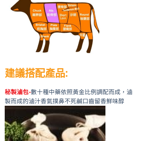
建議搭配產品:
秘製滷包-
數十種中藥依照黃金比例調配而成，滷
製而成的滷汁香氣撲鼻不死鹹口齒留香鮮味醇