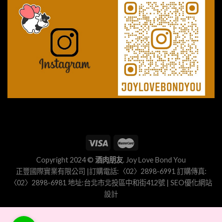
Copyright 2024 ©
酒肉朋友
. Joy Love Bond You
正豐國際實業有限公司 |訂購電話:〈02〉2898-6991 訂購傳真:
〈02〉2898-6981 地址:台北市北投區中和街412號 |
SEO優化
網站
設計