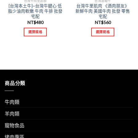
台灣牛肉全品部
台灣溫體牛
[台灣本土牛]~台灣牛腱心 低
台灣牛里肌肉 《酒肉朋友》
脂少油肉軟嫩 牛肉 牛排 批發
新鮮牛肉 美國牛肉 批發 零售
宅配
宅配
NT$
480
NT$
560
選擇規格
選擇規格
商品分類
牛肉類
羊肉類
寵物食品
烤肉專區