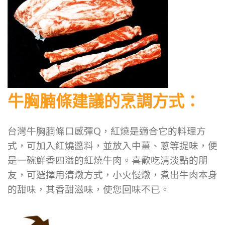
牛胸腩條建議的烹調方式：
台灣牛胸腩條口感彈Q，紅燒是適合它的料理方
式，可加入紅燒醬料，並放入中薑、蔥等提味，便
是一碗鮮香四溢的紅燒牛肉。喜歡吃清淡點的朋
友，可選擇用清燉方式，小火慢燉，煮出牛肉本身
的甜味，其香甜滋味，使您回味不已。