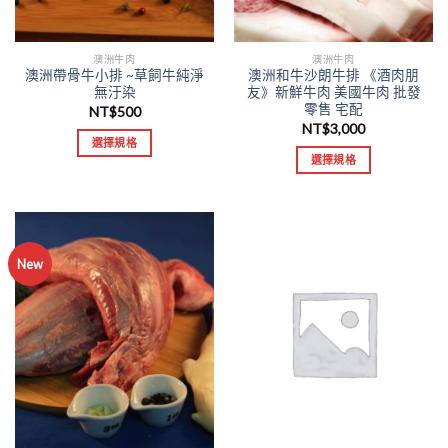
澳洲牛肉
澳洲牛肉
澳洲帶骨牛小排 ~草飼牛純淨
澳洲和牛沙朗牛排 《酒肉朋
無汙染
友》新鮮牛肉 美國牛肉 批發
零售 宅配
NT$
500
NT$
3,000
選擇規格
選擇規格
New