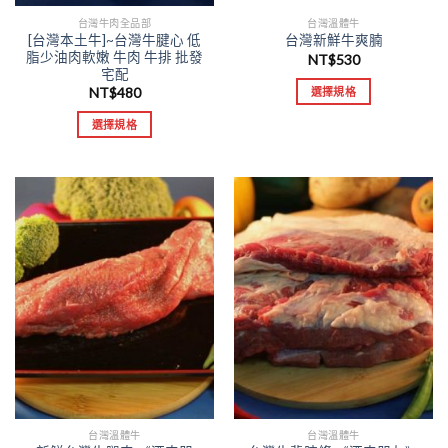
台灣牛肉全品部
台灣溫體牛
[台灣本土牛]~台灣牛腱心 低
台灣新鮮牛爽腩
脂少油肉軟嫩 牛肉 牛排 批發
NT$
530
宅配
NT$
480
選擇規格
選擇規格
台灣溫體牛
台灣溫體牛