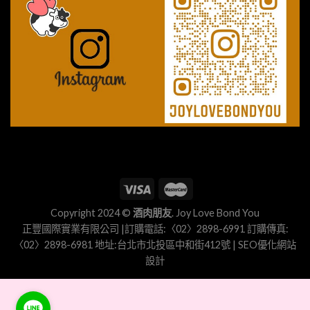
Copyright 2024 ©
酒肉朋友
. Joy Love Bond You
正豐國際實業有限公司 |訂購電話:〈02〉2898-6991 訂購傳真:
〈02〉2898-6981 地址:台北市北投區中和街412號 |
SEO優化
網站
設計