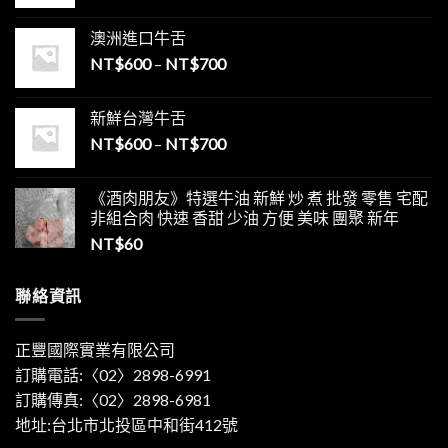
澳洲進口牛舌
NT$
600
–
NT$
700
新鮮台灣牛舌
NT$
600
–
NT$
700
《酒肉朋友》特選牛油 新鮮 炒 煮 批發 零售 宅配
非組合肉 快速 香甜 少油 方便 美味 團聚 新年
NT$
60
聯絡資訊
正豐國際實業有限公司
訂購電話:〈02〉2898-6991
訂購傳真:〈02〉2898-6981
地址:台北市北投區中和街412號