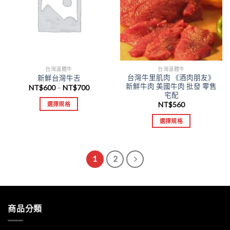
台灣溫體牛
台灣溫體牛
台灣牛里肌肉 《酒肉朋友》
新鮮台灣牛舌
新鮮牛肉 美國牛肉 批發 零售
NT$
600
NT$
700
–
宅配
NT$
560
選擇規格
選擇規格
1
2
商品分類