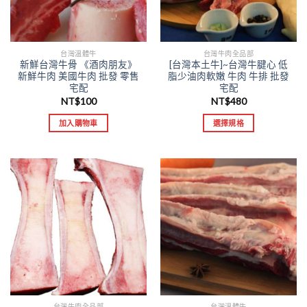
台灣溫體牛
台灣牛肉全品部
新鮮台灣牛骨 《酒肉朋友》
[台灣本土牛]~台灣牛腱心 低
新鮮牛肉 美國牛肉 批發 零售
脂少油肉軟嫩 牛肉 牛排 批發
宅配
宅配
NT$
100
NT$
480
加入購物車
選擇規格
台灣牛肉全品部
台灣溫體牛