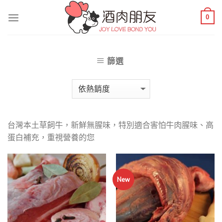
Skip
0
to
content
篩選
台灣本土草飼牛，新鮮無腥味，特別適合害怕牛肉腥味、高
蛋白補充，重視營養的您
New