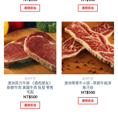
選擇規格
選擇規格
澳洲牛肉
澳洲牛肉
澳洲菲力牛排 《酒肉朋友》
澳洲帶骨牛小排 ~草飼牛純淨
新鮮牛肉 美國牛肉 批發 零售
無汙染
宅配
NT$
500
NT$
500
選擇規格
選擇規格